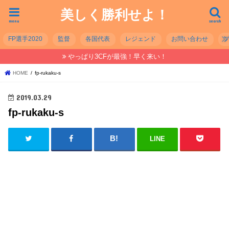
美しく勝利せよ！
menu
search
FP選手2020
監督
各国代表
レジェンド
お問い合わせ
やっぱり3CFが最強！早く来い！
HOME
fp-rukaku-s
2019.03.29
fp-rukaku-s
LINE