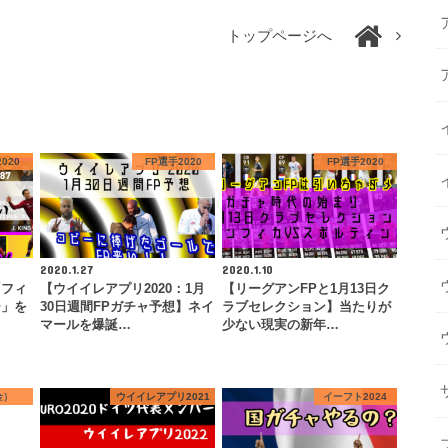
トップページへ
020
FP選手2020
FP選手2020
2020.1.27
2020.1.10
「フィ
【ウイイレアプリ2020：1月
【リーグアンFPと1月13日ク
ー」を
30日週間FPガチャ予想】ネイ
ラブセレクション】当たりが
…
マールを爆誕…
少ない現実の新年…
金）
ウイイレアプリ2021
イーフト2024