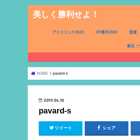
美しく勝利せよ！
アイコニック2020
FP選手2020
監督
銀玉（
FW（銀
MF（銀
DF（銀
GK（銀
HOME
pavard-s
2019.04.10
pavard-s
ツイート
シェア