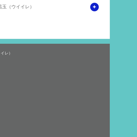
黒玉（ウイイレ）
イイレ）