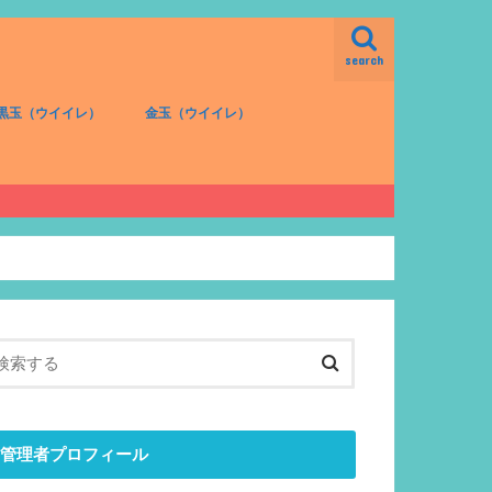
search
黒玉（ウイイレ）
金玉（ウイイレ）
FW（黒）
MF（黒）
DF（黒）
GK（黒）
FW（金）
MF（金）
DF（金）
GK（金）
管理者プロフィール