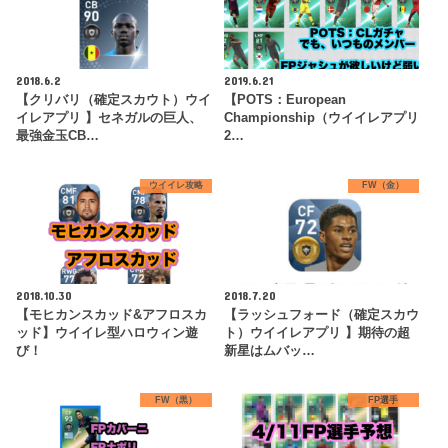
2018.6.2
2019.6.21
【クリバリ（確定スカウト）ウイ
【POTS：European
イレアプリ 】セネガルの巨人、
Championship（ウイイレアプリ
最強金玉CB…
2…
ウイイレ攻略
FW（金）
2018.10.30
2018.7.20
【モヒカンスカッド&アフロスカ
【ラッシュフォード（確定スカウ
ッド】ウイイレ型ハロウィン遊
ト）ウイイレアプリ 】期待の超
び！
新星はムバッ…
FW（黒）
FP選手