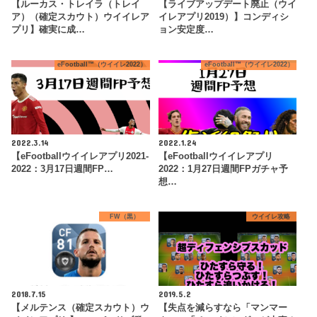
【ルーカス・トレイラ（トレイ
【ライブアップデート廃止（ウイ
ア）（確定スカウト）ウイイレア
イレアプリ2019）】コンディシ
プリ】確実に成…
ョン安定度…
eFootball™（ウイイレ2022）
eFootball™（ウイイレ2022）
2022.3.14
2022.1.24
【eFootballウイイレアプリ2021-
【eFootballウイイレアプリ
2022：3月17日週間FP…
2022：1月27日週間FPガチャ予
想…
FW（黒）
ウイイレ攻略
2018.7.15
2019.5.2
【メルテンス（確定スカウト）ウ
【失点を減らすなら「マンマー