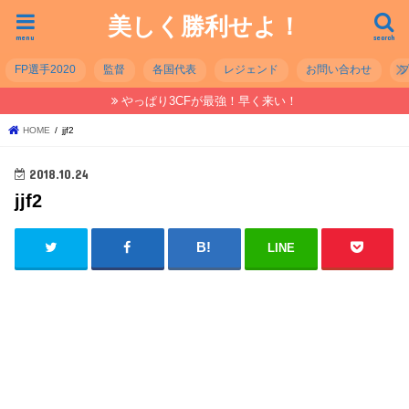
美しく勝利せよ！
menu
search
FP選手2020
監督
各国代表
レジェンド
お問い合わせ
やっぱり3CFが最強！早く来い！
HOME
jjf2
2018.10.24
jjf2
LINE