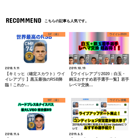
RECOMMEND
こちらの記事も人気です。
DF（金）
ウイイレ2020
2018.9.11
2019.10.19
【キミッヒ（確定スカウト）ウイ
【ウイイレアプリ2020：白玉・
イレアプリ 】黒玉最強のRSB降
銅玉おすすめ若手選手一覧】若手
臨！これか…
レベマ交換…
MF（金）
ウイイレ攻略
2018.11.6
2019.6.5