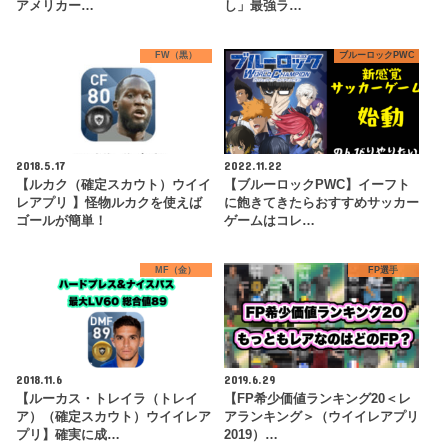
アメリカー…
し」最強ラ…
FW（黒）
ブルーロックPWC
2018.5.17
2022.11.22
【ルカク（確定スカウト）ウイイ
【ブルーロックPWC】イーフト
レアプリ 】怪物ルカクを使えば
に飽きてきたらおすすめサッカー
ゴールが簡単！
ゲームはコレ…
MF（金）
FP選手
2018.11.6
2019.6.29
【ルーカス・トレイラ（トレイ
【FP希少価値ランキング20＜レ
ア）（確定スカウト）ウイイレア
アランキング＞（ウイイレアプリ
プリ】確実に成…
2019）…