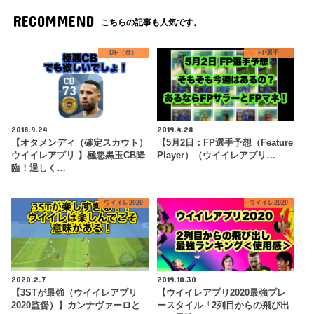
RECOMMEND
こちらの記事も人気です。
DF（金）
FP選手
2018.9.24
2019.4.28
【オタメンディ（確定スカウト）
【5月2日：FP選手予想（Feature
ウイイレアプリ 】極悪黒玉CB降
Player）（ウイイレアプリ…
臨！逞しく…
ウイイレ2020
ウイイレ2020
2020.2.7
2019.10.30
【3STが最強（ウイイレアプリ
【ウイイレアプリ2020最強プレ
2020監督）】カンナヴァーロと
ースタイル「2列目からの飛び出