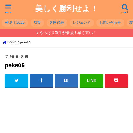
美しく勝利せよ！
menu
search
FP選手2020
監督
各国代表
レジェンド
お問い合わせ
やっぱり3CFが最強！早く来い！
HOME
peke05
2018.12.15
peke05
LINE