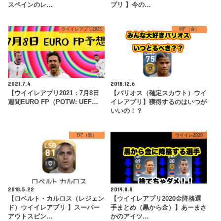
スペインのレ…
プリ 】今の…
ウイイレアプリ2021
MF（金）
2021.7.4
2018.12.6
【ウイイレアプリ2021：7月8日
【バリオス（確定スカウト）ウイ
週間EURO FP（POTW: UEF…
イレアプリ】獲得するのはいつが
いいの！？
DF（黒）
ウイイレ2020
2018.5.22
2019.8.8
【ロベルト・カルロス（レジェン
【ウイイレアプリ2020金降格選
ド）ウイイレアプリ 】スーパー
手まとめ（黒から金）】あーまさ
アウトスピン…
かのアイツ…