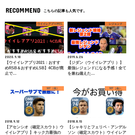
RECOMMEND
こちらの記事も人気です。
ウイイレアプリ2021
レジェンド
2020.9.18
2019.6.26
【ウイイレアプリ2021：おすす
【ジダン（ウイイレアプリ ）】
めRSB＆おすすめLSB】4CBが廃
最強レジェンドになる予感！全て
止で…
を兼ね備えた…
MF（金）
MF（金）
2018.9.12
2018.8.15
【アセンシオ（確定スカウト）ウ
【シャキリとフェリペ・アンデル
イイレアプリ 】キック力最強の
ソン（確定スカウト）ウイイレア