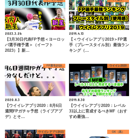
2023.3.26
2019.4.13
【3月30日代表FP予想＜ヨーロッ
【＜ウイイレアプリ2019＞FP選
パ選手権予選＞（イーフト
手（プレースタイル別）最強ラン
2023）】新…
キング（…
FP選手2020
ウイイレ2020
2020.8.3
2019.8.30
【ウイイレアプリ2020：8月6日
【ウイイレアプリ2020：レベル
週間FPガチャ予想（ライブアプ
31以上に育成するべきMF（おす
デ）とそ…
すめ最強…
ウイイレアプリ2021
GK（黒）