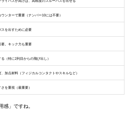
フライパスが高けば、高精度のスルーパスを出せる
カウンターで重要（ナンバー10には不要）
パスを出すために必要
必要。キック力も重要
する（特に2列目からの飛び出し）
ば、加点材料（フィジカルコンタクトやスキルなど）
すさを重視（最重要）
用感」ですね。