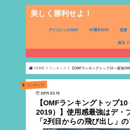
美しく勝利せよ！
アイコニック2020
FP選手2020
監督
銀玉（
FW（銀
MF（銀
DF（銀
GK（銀
HOME
ランキング
【OMFランキングトップ10＜最強O
ランキング
2019.03.15
【OMFランキングトップ1
2019）】使用感最強はデ
「2列目からの飛び出し」の