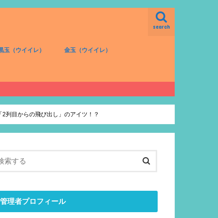
search
黒玉（ウイイレ）
金玉（ウイイレ）
FW（黒）
MF（黒）
DF（黒）
GK（黒）
FW（金）
MF（金）
DF（金）
GK（金）
も「2列目からの飛び出し」のアイツ！？
管理者プロフィール