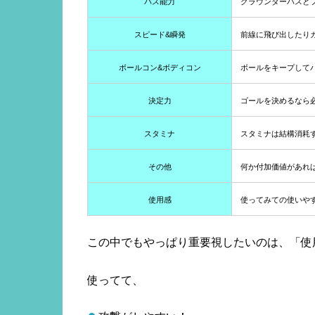
パス能力
グラウンダーパスと
スピード&瞬発
前線に飛び出したり
ボールコン&ボディコン
ボールをキープして
決定力
ゴールを決めるなら
スタミナ
スタミナは結構消耗
その他
何か付加価値があれ
使用感
使ってみての使いや
この中でもやっぱり重要視したいのは、「使
使ってて、