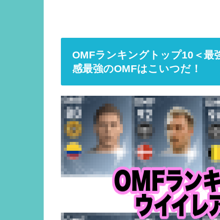
OMFランキングトップ10＜最
感最強のOMFはこいつだ！