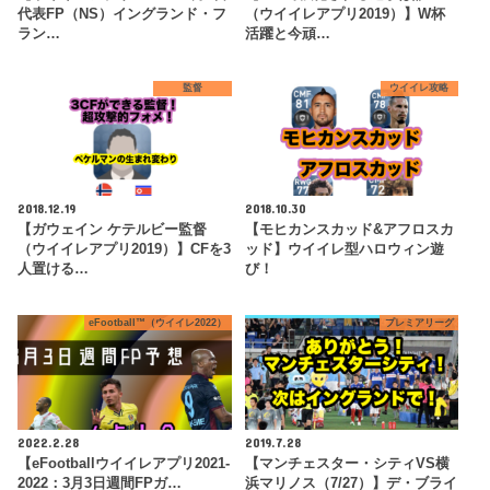
代表FP（NS）イングランド・フ
（ウイイレアプリ2019）】W杯
ラン…
活躍と今頑…
監督
ウイイレ攻略
2018.12.19
2018.10.30
【ガウェイン ケテルビー監督
【モヒカンスカッド&アフロスカ
（ウイイレアプリ2019）】CFを3
ッド】ウイイレ型ハロウィン遊
人置ける…
び！
eFootball™（ウイイレ2022）
プレミアリーグ
2022.2.28
2019.7.28
【eFootballウイイレアプリ2021-
【マンチェスター・シティVS横
2022：3月3日週間FPガ…
浜マリノス（7/27）】デ・ブライ