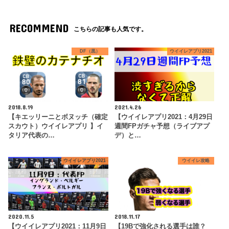
RECOMMEND
こちらの記事も人気です。
DF（黒）
ウイイレアプリ2021
2018.8.19
2021.4.26
【キエッリーニとボヌッチ（確定
【ウイイレアプリ2021：4月29日
スカウト）ウイイレアプリ 】イ
週間FPガチャ予想（ライブアプ
タリア代表の…
デ）と…
ウイイレアプリ2021
ウイイレ攻略
2020.11.5
2018.11.17
【ウイイレアプリ2021：11月9日
【19Bで強化される選手は誰？