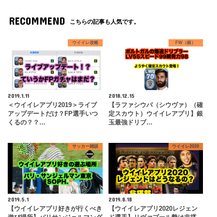
RECOMMEND
こちらの記事も人気です。
ウイイレ攻略
FW（銀）
2019.1.11
2018.12.15
＜ウイイレアプリ2019＞ライブ
【ラファシウバ（シウヴァ）（確
アップデートだけ？FP選手いつ
定スカウト）ウイイレアプリ】銀
くるの？？…
玉最強ドリブ…
サッカー雑談
ウイイレ2020
2019.5.1
2019.8.18
【ウイイレアプリ好きが行くべき
【ウイイレアプリ2020レジェン