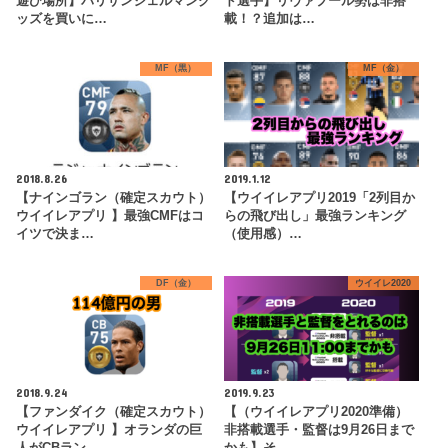
遊び場所】パリサンジェルマング
ド選手】リヴァプール勢は非搭
ッズを買いに…
載！？追加は…
MF（黒）
MF（金）
2018.8.26
2019.1.12
【ナインゴラン（確定スカウト）
【ウイイレアプリ2019「2列目か
ウイイレアプリ 】最強CMFはコ
らの飛び出し」最強ランキング
イツで決ま…
（使用感）…
DF（金）
ウイイレ2020
2018.9.24
2019.9.23
【ファンダイク（確定スカウト）
【（ウイイレアプリ2020準備）
ウイイレアプリ 】オランダの巨
非搭載選手・監督は9月26日まで
人がCBラン…
かも】そ…