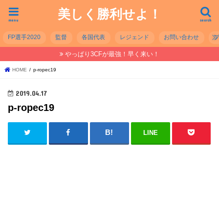
美しく勝利せよ！
menu
search
FP選手2020
監督
各国代表
レジェンド
お問い合わせ
やっぱり3CFが最強！早く来い！
HOME
p-ropec19
2019.04.17
p-ropec19
LINE