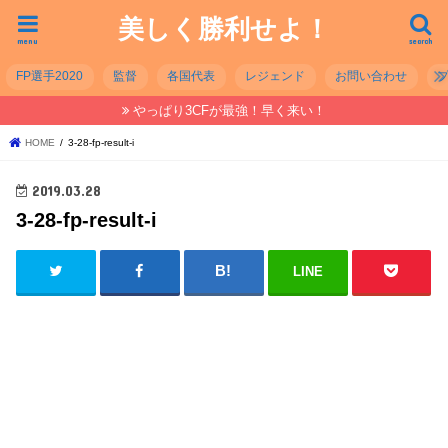
美しく勝利せよ！
menu
search
FP選手2020
監督
各国代表
レジェンド
お問い合わせ
やっぱり3CFが最強！早く来い！
HOME
3-28-fp-result-i
2019.03.28
3-28-fp-result-i
LINE