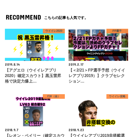
RECOMMEND
こちらの記事も人気です。
ウイイレ2020
FP選手
2019.8.14
2019.2.17
【アグエロ（ウイイレアプリ
【＜2/21＞FP選手予想（ウイイ
2020）確定スカウト】黒玉雷昇
レアプリ2019）】クラブセレク
格で決定力爆上…
ション…
FW（金）
ウイイレ攻略
2018.9.7
2018.9.23
【レオン・ベイリー（確定スカウ
【ウイイレアプリ2019非搭載選