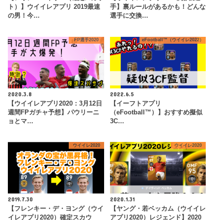
ト）】ウイイレアプリ 2019最速
手】裏ルールがあるかも！どんな
の男！今…
選手に交換…
FP選手2020
eFootball™（ウイイレ2022）
2020.3.8
2022.6.5
【ウイイレアプリ2020：3月12日
【イーフトアプリ
週間FPガチャ予想】パウリーニ
（eFootball™）】おすすめ擬似
ョとマ…
3C…
ウイイレ2020
ウイイレ2020
2019.7.30
2020.1.31
【フレンキー・デ・ヨング（ウイ
【ヤング・若ベッカム（ウイイレ
イレアプリ2020）確定スカウ
アプリ2020）レジェンド】2020