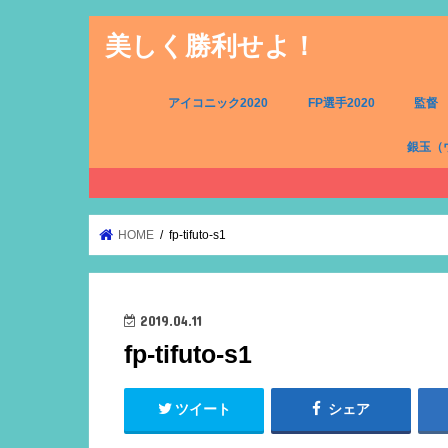
美しく勝利せよ！
アイコニック2020
FP選手2020
監督
銀玉（
FW（銀
MF（銀
DF（銀
GK（銀
HOME
fp-tifuto-s1
2019.04.11
fp-tifuto-s1
ツイート
シェア