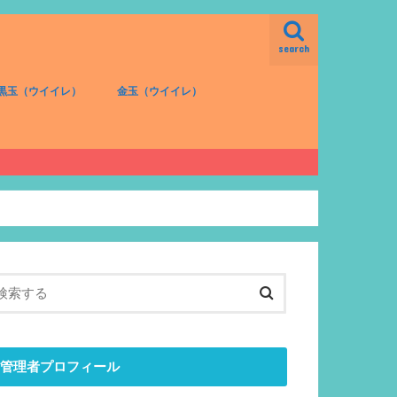
search
黒玉（ウイイレ）
金玉（ウイイレ）
FW（黒）
MF（黒）
DF（黒）
GK（黒）
FW（金）
MF（金）
DF（金）
GK（金）
管理者プロフィール