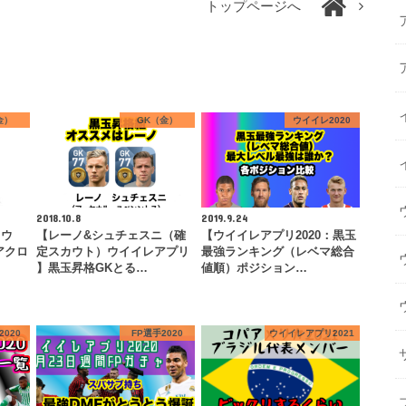
トップページへ
金）
GK（金）
ウイイレ2020
2018.10.8
2019.9.24
カウ
【レーノ&シュチェスニ（確
【ウイイレアプリ2020：黒玉
アクロ
定スカウト）ウイイレアプリ
最強ランキング（レベマ総合
…
】黒玉昇格GKとる…
値順）ポジション…
020
FP選手2020
ウイイレアプリ2021