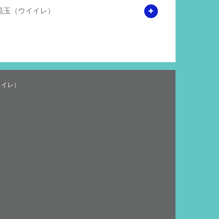
黒玉（ウイイレ）
イイレ）