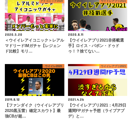
アイコニック2020
ウイイレアプリ2021
2020.5.20
2020.8.11
＜ウイイレアイコニック＞レアル
【ウイイレアプリ2021非搭載選
マドリードIMガチャ【レジェン
手】ロイス・パボン・ドゥド
ド比較】モリ…
ゥ！？捨てない…
ウイイレ2020
ウイイレアプリ2021
2019.8.12
2021.4.26
【ファンダイク（ウイイレアプリ
【ウイイレアプリ2021：4月29日
2020黒玉雷）確定スカウト】最
週間FPガチャ予想（ライブアプ
強CBが超…
デ）と…