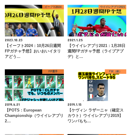
イーフト2024
ウイイレアプリ2021
2023.10.23
2021.1.25
【イーフト2024：10月26日週間
【ウイイレアプリ2021：1月28日
FPガチャ予想】おいおいイタリ
週間FPガチャ予想（ライブアプ
アどう…
デ）と…
FP選手
FW（銀）
2019.6.21
2019.1.15
【POTS：European
【ケヴィン ラザーニャ（確定ス
Championship（ウイイレアプリ
カウト）ウイイレアプリ2019】
2…
ワンパもち…