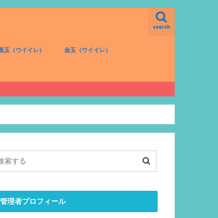
search
黒玉（ウイイレ）
金玉（ウイイレ）
FW（黒）
MF（黒）
DF（黒）
GK（黒）
FW（金）
MF（金）
DF（金）
GK（金）
管理者プロフィール