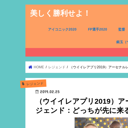
美しく勝利せよ！
アイコニック2020
FP選手2020
監督
銀玉（
FW（銀
MF（銀
DF（銀
GK（銀
HOME
レジェンド
（ウイイレアプリ2019）アーセナ
レジェンド
2019.02.25
（ウイイレアプリ2019）
ジェンド：どっちが先に来