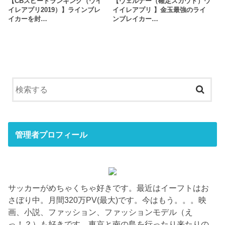
【CBスピードランキング（ウイ
【ヴェルナー（確定スカウト）ウ
イレアプリ2019）】ラインブレ
イイレアプリ 】金玉最強のライ
イカーを封…
ンブレイカー…
管理者プロフィール
サッカーがめちゃくちゃ好きです。最近はイーフトはお
さぼり中。月間320万PV(最大)です。今はもう。。。映
画、小説、ファッション、ファッションモデル（え
っ！？）も好きです。東京と南の島を行ったり来たりの