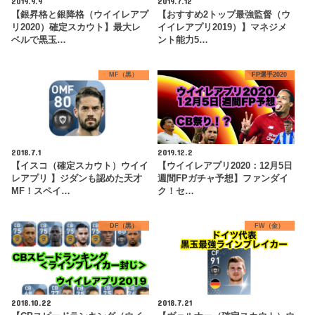
2019.9.9
2019.7.12
【銀昇格と銀降格（ウイイレアプ
【おすすめ2トップ最強監督（ウ
リ2020）確定スカウト】最大レ
イイレアプリ2019）】マネジメ
ベルで黒玉…
ント能力5…
MF（黒）
FP選手2020
2018.7.1
2019.12.2
【イスコ（確定スカウト）ウイイ
【ウイイレアプリ2020：12月5日
レアプリ 】ジダンも認めた天才
週間FPガチャ予想】ファンダイ
MF！スペイ…
ク！セ…
DF（黒）
FW（金）
2018.10.22
2018.7.21