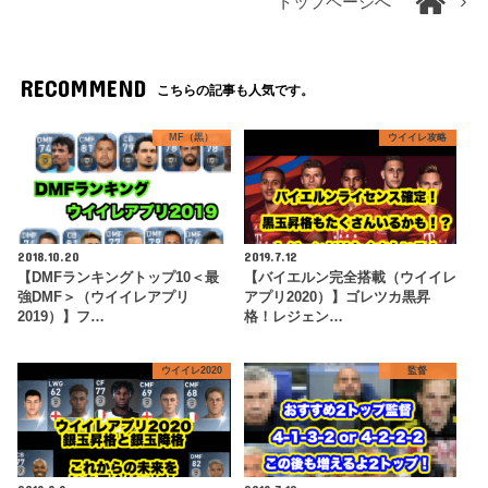
トップページへ
RECOMMEND
こちらの記事も人気です。
MF（黒）
ウイイレ攻略
2018.10.20
2019.7.12
【DMFランキングトップ10＜最
【バイエルン完全搭載（ウイイレ
強DMF＞（ウイイレアプリ
アプリ2020）】ゴレツカ黒昇
2019）】フ…
格！レジェン…
ウイイレ2020
監督